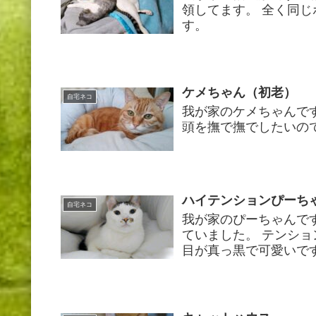
領してます。 全く同
す。
ケメちゃん（初老）
自宅ネコ
我が家のケメちゃんで
頭を撫で撫でしたいの
ハイテンションぴーち
自宅ネコ
我が家のぴーちゃんで
ていました。 テンシ
目が真っ黒で可愛いで