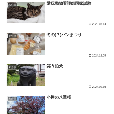
愛玩動物看護師国家試験
未分類
2025.03.14
冬の(？)パンまつり
未分類
2024.12.05
笑う狛犬
未分類
2024.09.19
小樽の八重桜
未分類