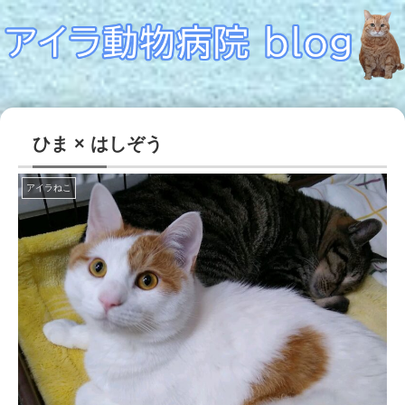
ひま × はしぞう
アイラねこ