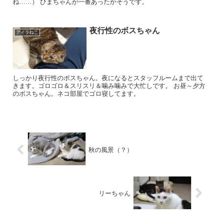
ね……） ひまちゃんが一番あったかそうです。
夜行性のボスちゃん
アイラねこ
しっかり夜行性のボスちゃん。夜になるとスタッフルームまで出て
きます。ゴロゴロ＆スリスリ＆噛み噛みで大忙しです。 お昼～夕方
のボスちゃん。ネコ部屋でゴロ寝してます。
秋の風景（？）
リーちゃん