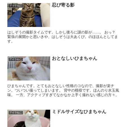
忍び寄る影
アイラねこ
はしぞうの撮影タイムです。しかし後ろに謎の影が……。 おっ？
緊張の展開かと思いきや、はしぞうは大あくび。のほほんとしてま
す。
おとなしいひまちゃん
アイラねこ
ひまちゃんです。とてもおとなしい性格のコなので、撮影が楽チ
ン。ついつい撮ってしまいます。 背中の模様です。ほんのり水玉風
味。 一方、アクティブすぎてなかなか上手く撮れない感じの方々。
ミドルサイズなひまちゃん
アイラねこ