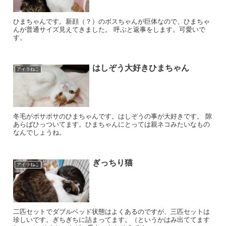
ひまちゃんです。新顔（？）のボスちゃんが巨体なので、ひまちゃ
んが普通サイズ見えてきました。 呼ぶと返事をします。可愛いで
す。
はしぞう大好きひまちゃん
アイラねこ
冬毛がボサボサのひまちゃんです。はしぞうの事が大好きです。 隙
あらばひっついてます。ひまちゃんにとっては親ネコみたいなもの
なんでしょうね。
ぎっちり猫
アイラねこ
二匹セットでダブルベッド状態はよくあるのですが、三匹セットは
珍しいです。ぎちぎちに詰まってます。（というかはみ出ててます